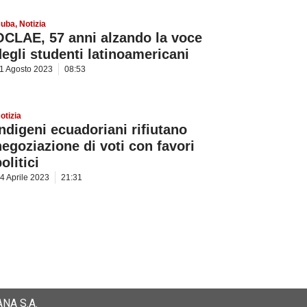
uba
,
Notizia
OCLAE, 57 anni alzando la voce
degli studenti latinoamericani
1 Agosto 2023
08:53
otizia
Indigeni ecuadoriani rifiutano
negoziazione di voti con favori
olitici
4 Aprile 2023
21:31
NA S.A.