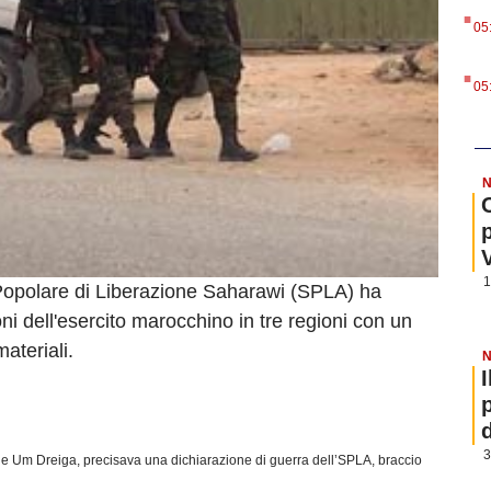
.
05
.
05
N
1
o Popolare di Liberazione Saharawi (SPLA) ha
oni dell'esercito marocchino in tre regioni con un
ateriali.
N
3
erd e Um Dreiga, precisava una dichiarazione di guerra dell’SPLA, braccio