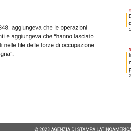
C
348, aggiungeva che le operazioni
1
ti e aggiungeva che “hanno lasciato
i nelle file delle forze di occupazione
N
ogna”.
p
2
© 2023 AGENZIA DI STAMPA LATINOAMERICA