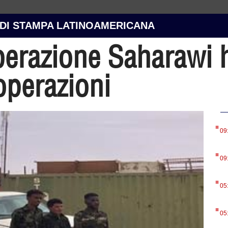
 DI STAMPA LATINOAMERICANA
iberazione Saharawi 
operazioni
.
09
.
09
.
05
.
05