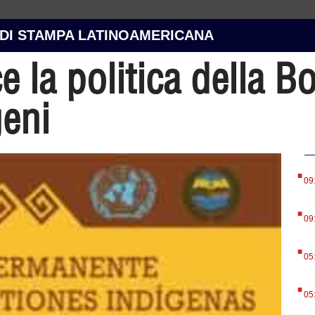
 DI STAMPA LATINOAMERICANA
la politica della Bo
geni
.
09
.
09
.
05
.
05