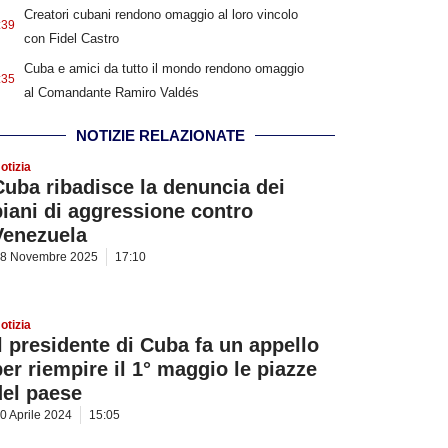
Creatori cubani rendono omaggio al loro vincolo
:39
con Fidel Castro
Cuba e amici da tutto il mondo rendono omaggio
:35
al Comandante Ramiro Valdés
NOTIZIE RELAZIONATE
otizia
Cuba ribadisce la denuncia dei
piani di aggressione contro
Venezuela
8 Novembre 2025
17:10
otizia
Il presidente di Cuba fa un appello
per riempire il 1° maggio le piazze
del paese
0 Aprile 2024
15:05