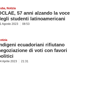
uba
,
Notizia
OCLAE, 57 anni alzando la voce
degli studenti latinoamericani
1 Agosto 2023
08:53
otizia
Indigeni ecuadoriani rifiutano
negoziazione di voti con favori
olitici
4 Aprile 2023
21:31