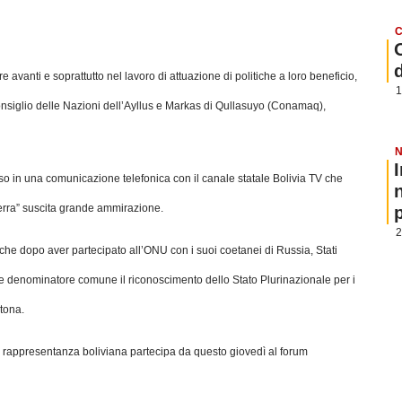
C
vanti e soprattutto nel lavoro di attuazione di politiche a loro beneficio,
1
Consiglio delle Nazioni dell’Ayllus e Markas di Qullasuyo (Conamaq),
N
so in una comunicazione telefonica con il canale statale Bolivia TV che
Terra” suscita grande ammirazione.
p
2
he dopo aver partecipato all’ONU con i suoi coetanei di Russia, Stati
come denominatore comune il riconoscimento dello Stato Plurinazionale per i
ctona.
a rappresentanza boliviana partecipa da questo giovedì al forum