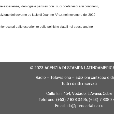
esperienze, ideologie e pensieri con i suoi coetanei di altri continenti,
posizione del governo de facto di Jeanine Áñez, nel novembre del 2019.
interlocutori dalle esperienze delle politiche statali nel paese andino-
© 2023 AGENZIA DI STAMPA LATINOAMERICA
Radio – Televisione – Edizioni cartacee e dig
Tutti i diritti riservati
Calle E n. 454, Vedado, L’Avana, Cuba
Telefono: (+53) 7 838 3496, (+53) 7 838 3
Email: ida@prensa-latina.cu