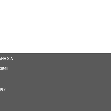
NA S.A.
itali
497