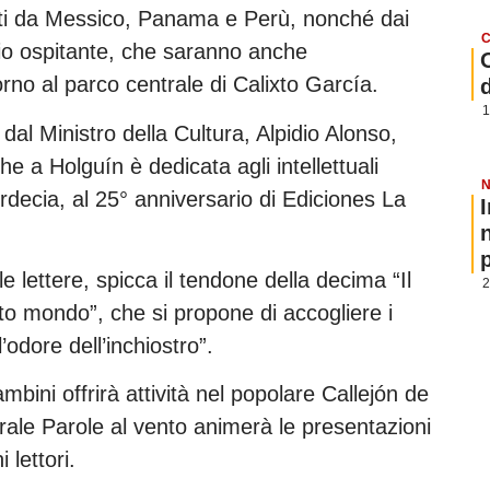
ienti da Messico, Panama e Perù, nonché dai
C
orio ospitante, che saranno anche
orno al parco centrale di Calixto García.
1
i dal Ministro della Cultura, Alpidio Alonso,
he a Holguín è dedicata agli intellettuali
N
ecia, al 25° anniversario di Ediciones La
p
lle lettere, spicca il tendone della decima “Il
2
to mondo”, che si propone di accogliere i
’odore dell’inchiostro”.
mbini offrirà attività nel popolare Callejón de
rale Parole al vento animerà le presentazioni
i lettori.