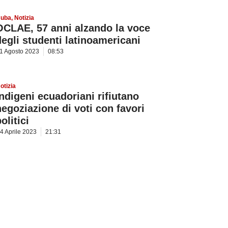
uba
,
Notizia
OCLAE, 57 anni alzando la voce
degli studenti latinoamericani
1 Agosto 2023
08:53
otizia
Indigeni ecuadoriani rifiutano
negoziazione di voti con favori
olitici
4 Aprile 2023
21:31