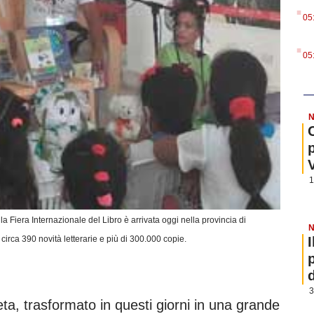
.
05
.
05
N
1
Fiera Internazionale del Libro è arrivata oggi nella provincia di
N
circa 390 novità letterarie e più di 300.000 copie.
3
eta, trasformato in questi giorni in una grande