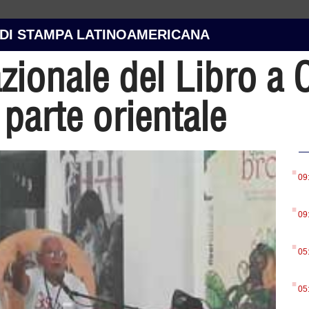
 DI STAMPA LATINOAMERICANA
azionale del Libro a
a parte orientale
.
09
.
09
.
05
.
05