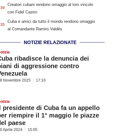
Creatori cubani rendono omaggio al loro vincolo
:39
con Fidel Castro
Cuba e amici da tutto il mondo rendono omaggio
:35
al Comandante Ramiro Valdés
NOTIZIE RELAZIONATE
otizia
Cuba ribadisce la denuncia dei
piani di aggressione contro
Venezuela
8 Novembre 2025
17:10
otizia
Il presidente di Cuba fa un appello
per riempire il 1° maggio le piazze
del paese
0 Aprile 2024
15:05