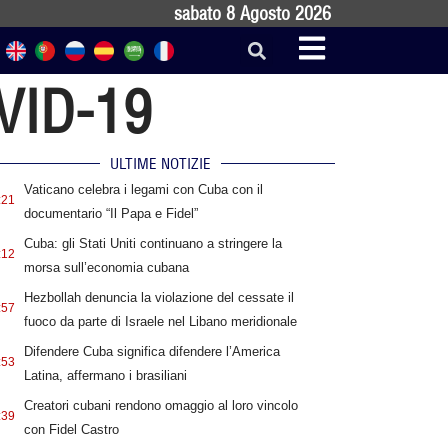
sabato 8 Agosto 2026
OVID-19
ULTIME NOTIZIE
Vaticano celebra i legami con Cuba con il
:21
documentario “Il Papa e Fidel”
Cuba: gli Stati Uniti continuano a stringere la
:12
morsa sull’economia cubana
Hezbollah denuncia la violazione del cessate il
:57
fuoco da parte di Israele nel Libano meridionale
Difendere Cuba significa difendere l’America
:53
Latina, affermano i brasiliani
Creatori cubani rendono omaggio al loro vincolo
:39
con Fidel Castro