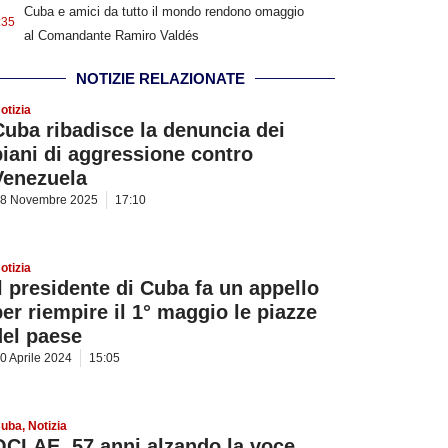
Cuba e amici da tutto il mondo rendono omaggio
:35
al Comandante Ramiro Valdés
NOTIZIE RELAZIONATE
otizia
Cuba ribadisce la denuncia dei
piani di aggressione contro
Venezuela
8 Novembre 2025
17:10
otizia
Il presidente di Cuba fa un appello
per riempire il 1° maggio le piazze
del paese
0 Aprile 2024
15:05
uba
,
Notizia
OCLAE, 57 anni alzando la voce