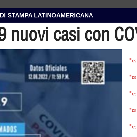
 DI STAMPA LATINOAMERICANA
19 nuovi casi con C
.
09
.
09
.
05
.
05
.
05