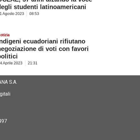
degli studenti latinoamericani
1 Agosto 2023
08:53
otizia
Indigeni ecuadoriani rifiutano
negoziazione di voti con favori
olitici
4 Aprile 2023
21:31
NA S.A.
itali
497