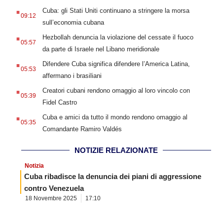
.
Cuba: gli Stati Uniti continuano a stringere la morsa
09:12
sull’economia cubana
.
Hezbollah denuncia la violazione del cessate il fuoco
05:57
da parte di Israele nel Libano meridionale
.
Difendere Cuba significa difendere l’America Latina,
05:53
affermano i brasiliani
.
Creatori cubani rendono omaggio al loro vincolo con
05:39
Fidel Castro
.
Cuba e amici da tutto il mondo rendono omaggio al
05:35
Comandante Ramiro Valdés
NOTIZIE RELAZIONATE
Notizia
Cuba ribadisce la denuncia dei piani di aggressione
contro Venezuela
18 Novembre 2025
17:10