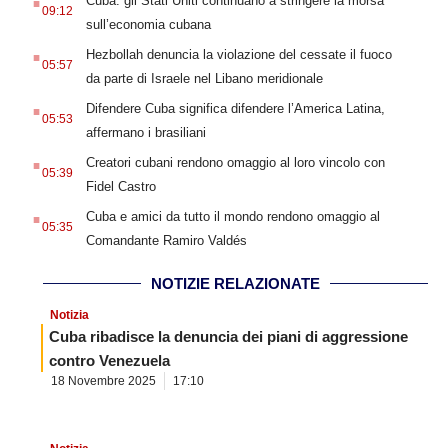
Cuba: gli Stati Uniti continuano a stringere la morsa
09:12
sull’economia cubana
.
Hezbollah denuncia la violazione del cessate il fuoco
05:57
da parte di Israele nel Libano meridionale
.
Difendere Cuba significa difendere l’America Latina,
05:53
affermano i brasiliani
.
Creatori cubani rendono omaggio al loro vincolo con
05:39
Fidel Castro
.
Cuba e amici da tutto il mondo rendono omaggio al
05:35
Comandante Ramiro Valdés
NOTIZIE RELAZIONATE
Notizia
Cuba ribadisce la denuncia dei piani di aggressione
contro Venezuela
18 Novembre 2025
17:10