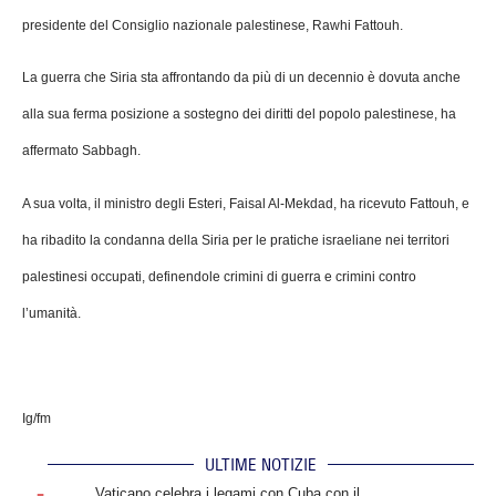
presidente del Consiglio nazionale palestinese, Rawhi Fattouh.
La guerra che Siria sta affrontando da più di un decennio è dovuta anche
alla sua ferma posizione a sostegno dei diritti del popolo palestinese, ha
affermato Sabbagh.
A sua volta, il ministro degli Esteri, Faisal Al-Mekdad, ha ricevuto Fattouh, e
ha ribadito la condanna della Siria per le pratiche israeliane nei territori
palestinesi occupati, definendole crimini di guerra e crimini contro
l’umanità.
Ig/fm
ULTIME NOTIZIE
.
Vaticano celebra i legami con Cuba con il