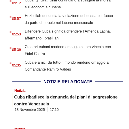
Cuba: gli Stati Uniti continuano a stringere la morsa
09:12
sull’economia cubana
.
Hezbollah denuncia la violazione del cessate il fuoco
05:57
da parte di Israele nel Libano meridionale
.
Difendere Cuba significa difendere l’America Latina,
05:53
affermano i brasiliani
.
Creatori cubani rendono omaggio al loro vincolo con
05:39
Fidel Castro
.
Cuba e amici da tutto il mondo rendono omaggio al
05:35
Comandante Ramiro Valdés
NOTIZIE RELAZIONATE
Notizia
Cuba ribadisce la denuncia dei piani di aggressione
contro Venezuela
18 Novembre 2025
17:10