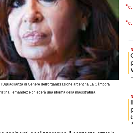
.
05
.
05
N
1
 e l'Uguaglianza di Genere dell'organizzazione argentina La Cámpora
Cristina Fernández e chiederà una riforma della magistratura.
N
3