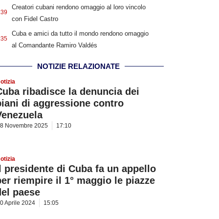
Creatori cubani rendono omaggio al loro vincolo
:39
con Fidel Castro
Cuba e amici da tutto il mondo rendono omaggio
:35
al Comandante Ramiro Valdés
NOTIZIE RELAZIONATE
otizia
Cuba ribadisce la denuncia dei
piani di aggressione contro
Venezuela
8 Novembre 2025
17:10
otizia
Il presidente di Cuba fa un appello
per riempire il 1° maggio le piazze
del paese
0 Aprile 2024
15:05