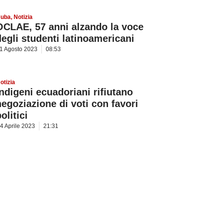
uba
,
Notizia
OCLAE, 57 anni alzando la voce
degli studenti latinoamericani
1 Agosto 2023
08:53
otizia
Indigeni ecuadoriani rifiutano
negoziazione di voti con favori
olitici
4 Aprile 2023
21:31