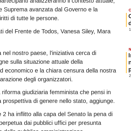
partecipanti analizzeranno il contesto attuale,
rte Suprema avanzata dal Governo e la
C
ritti di tutte le persone.
1
ati del Frente de Todos, Vanesa Siley, Mara
N
nel nostro paese, l’iniziativa cerca di
ne sulla situazione attuale della
p
 ed economico e la chiara censura della nostra
2
iarazione degli organizzatori.
 riforma giudiziaria femminista che pensi in
a prospettiva di genere nello stato, aggiunge.
2 ha inflitto alla capa del Senato la pena di
 perpetua dai pubblici uffici per presunta