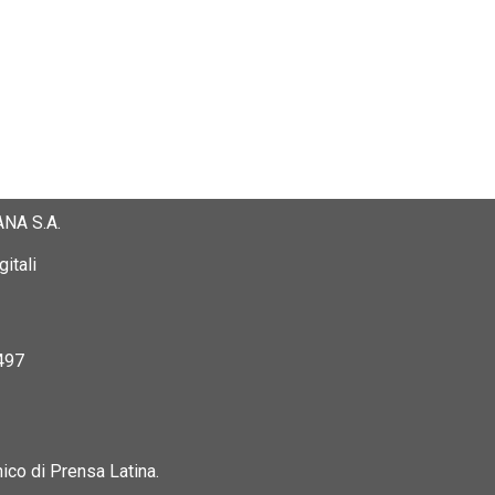
NA S.A.
itali
497
nico di Prensa Latina.