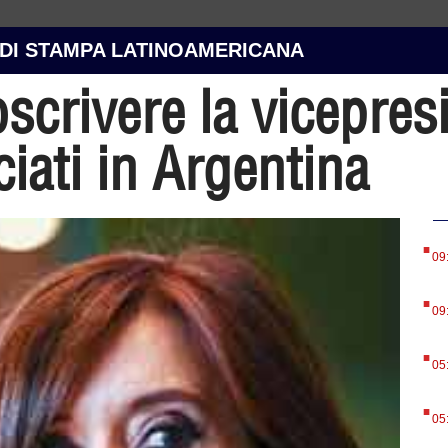
 DI STAMPA LATINOAMERICANA
roscrivere la vicepre
ati in Argentina
.
09
.
09
.
05
.
05