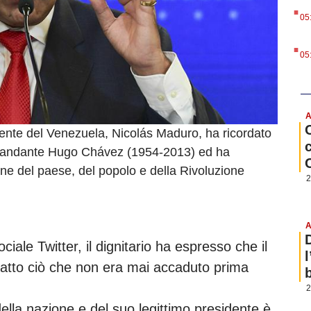
.
05
.
05
A
dente del Venezuela, Nicolás Maduro, ha ricordato
 comandante Hugo Chávez (1954-2013) ed ha
one del paese, del popolo e della Rivoluzione
2
A
ciale Twitter, il dignitario ha espresso che il
 fatto ciò che non era mai accaduto prima
b
2
della nazione e del suo legittimo presidente è