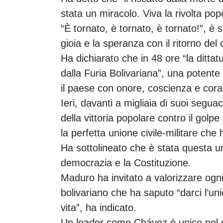
stata un miracolo. Viva la rivolta popo
“È tornato, è tornato, è tornato!”, è s
gioia e la speranza con il ritorno d
Ha dichiarato che in 48 ore “la dittat
dalla Furia Bolivariana”, una potente 
il paese con onore, coscienza e cora
Ieri, davanti a migliaia di suoi seg
della vittoria popolare contro il golpe
la perfetta unione civile-militare che
Ha sottolineato che è stata questa u
democrazia e la Costituzione.
Maduro ha invitato a valorizzare ogni 
bolivariano che ha saputo “darci l’un
vita”, ha indicato.
Un leader come Chávez è unico nel s