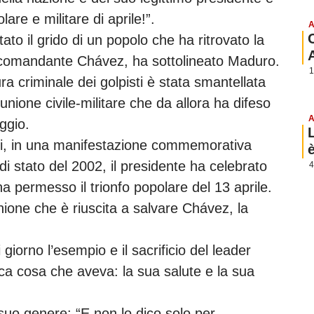
lare e militare di aprile!”.
A
tato il grido di un popolo che ha ritrovato la
el comandante Chávez, ha sottolineato Maduro.
1
ura criminale dei golpisti è stata smantellata
unione civile-militare che da allora ha difeso
A
ggio.
uaci, in una manifestazione commemorativa
 di stato del 2002, il presidente ha celebrato
4
 ha permesso il trionfo popolare del 13 aprile.
nione che è riuscita a salvare Chávez, la
giorno l’esempio e il sacrificio del leader
ica cosa che aveva: la sua salute e la sua
uo genere: “E non lo dico solo per