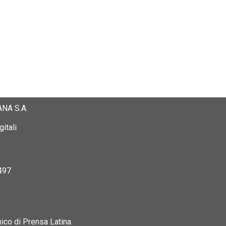
NA S.A.
itali
497
nico di Prensa Latina.