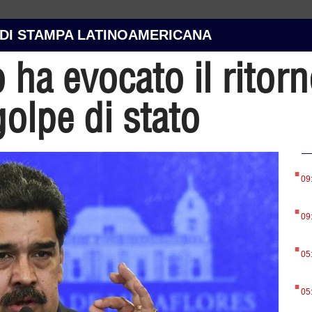
 DI STAMPA LATINOAMERICANA
ha evocato il ritorn
golpe di stato
.
09
.
09
.
05
.
05