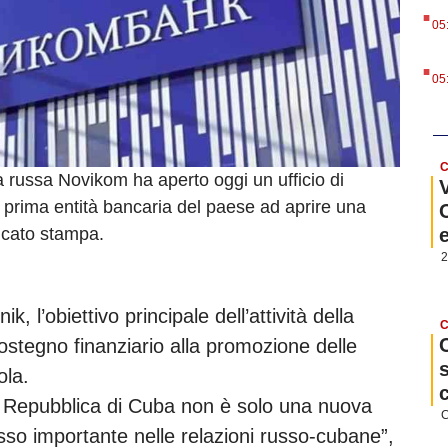
.
05
.
05
C
 russa Novikom ha aperto oggi un ufficio di
prima entità bancaria del paese ad aprire una
nicato stampa.
2
 l’obiettivo principale dell’attività della
C
ostegno finanziario alla promozione delle
ola.
lla Repubblica di Cuba non è solo una nuova
C
so importante nelle relazioni russo-cubane”,