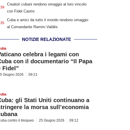
Creatori cubani rendono omaggio al loro vincolo
:39
con Fidel Castro
Cuba e amici da tutto il mondo rendono omaggio
:35
al Comandante Ramiro Valdés
NOTIZIE RELAZIONATE
uba
Vaticano celebra i legami con
Cuba con il documentario “Il Papa
e Fidel”
5 Giugno 2026
09:21
uba
Cuba: gli Stati Uniti continuano a
stringere la morsa sull’economia
cubana
uba contro il bloqueo
25 Giugno 2026
09:12