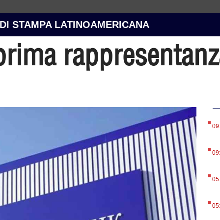
 DI STAMPA LATINOAMERICANA
prima rappresentanz
.
09
.
09
.
05
.
05