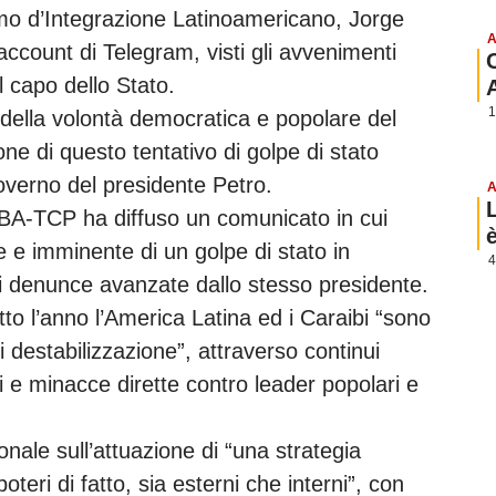
smo d’Integrazione Latinoamericano, Jorge
A
account di Telegram, visti gli avvenimenti
 capo dello Stato.
1
 della volontà democratica e popolare del
ne di questo tentativo di golpe di stato
 governo del presidente Petro.
A
LBA-TCP ha diffuso un comunicato in cui
e e imminente di un golpe di stato in
4
i denunce avanzate dallo stesso presidente.
tto l’anno l’America Latina ed i Caraibi “sono
di destabilizzazione”, attraverso continui
esi e minacce dirette contro leader popolari e
onale sull’attuazione di “una strategia
oteri di fatto, sia esterni che interni”, con