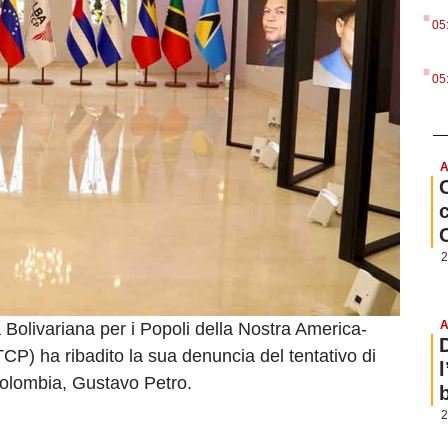
.
05
.
05
A
2
A
 Bolivariana per i Popoli della Nostra America-
P) ha ribadito la sua denuncia del tentativo di
 Colombia, Gustavo Petro.
b
2