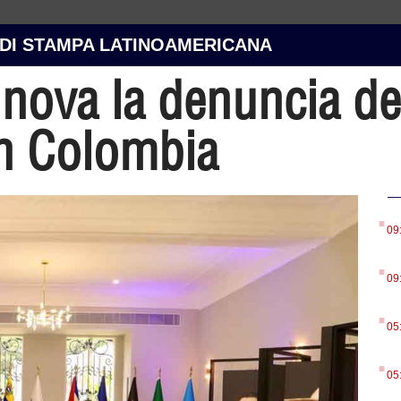
 DI STAMPA LATINOAMERICANA
ova la denuncia del
in Colombia
.
09
.
09
.
05
.
05