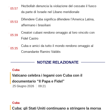
.
Hezbollah denuncia la violazione del cessate il fuoco
05:57
da parte di Israele nel Libano meridionale
.
Difendere Cuba significa difendere l’America Latina,
05:53
affermano i brasiliani
.
Creatori cubani rendono omaggio al loro vincolo con
05:39
Fidel Castro
.
Cuba e amici da tutto il mondo rendono omaggio al
05:35
Comandante Ramiro Valdés
NOTIZIE RELAZIONATE
Cuba
Vaticano celebra i legami con Cuba con il
documentario “Il Papa e Fidel”
25 Giugno 2026
09:21
Cuba
Cuba: gli Stati Uniti continuano a stringere la morsa