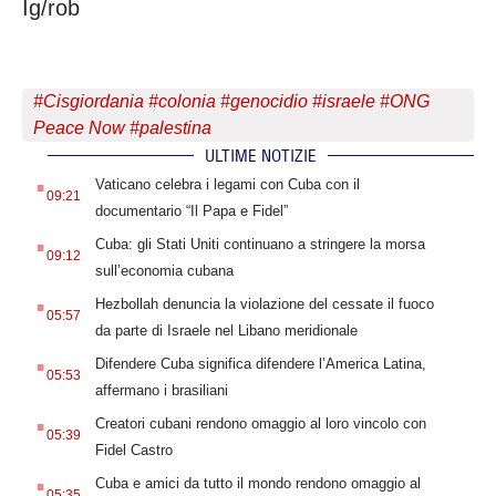
Ig/rob
#
Cisgiordania
#
colonia
#
genocidio
#
israele
#
ONG
Peace Now
#
palestina
ULTIME NOTIZIE
.
Vaticano celebra i legami con Cuba con il
09:21
documentario “Il Papa e Fidel”
.
Cuba: gli Stati Uniti continuano a stringere la morsa
09:12
sull’economia cubana
.
Hezbollah denuncia la violazione del cessate il fuoco
05:57
da parte di Israele nel Libano meridionale
.
Difendere Cuba significa difendere l’America Latina,
05:53
affermano i brasiliani
.
Creatori cubani rendono omaggio al loro vincolo con
05:39
Fidel Castro
.
Cuba e amici da tutto il mondo rendono omaggio al
05:35