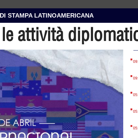
 DI STAMPA LATINOAMERICANA
e attività diplomati
.
09
.
09
.
05
.
05
.
05