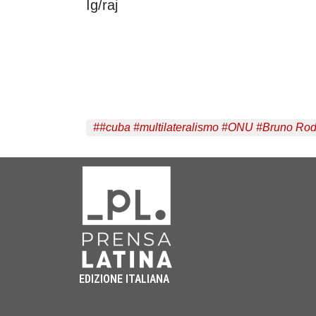
Ig/raj
#
#cuba #multilateralismo #ONU #Bruno Rod
EDIZIONE ITALIANA