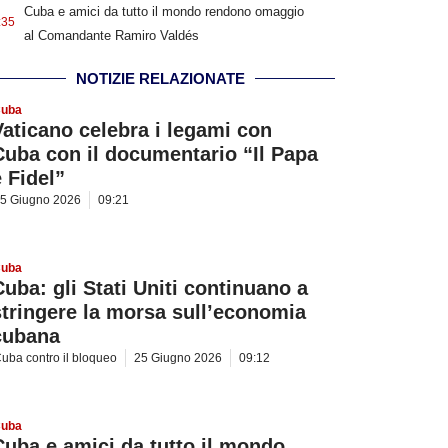
Cuba e amici da tutto il mondo rendono omaggio
:35
al Comandante Ramiro Valdés
NOTIZIE RELAZIONATE
uba
Vaticano celebra i legami con
Cuba con il documentario “Il Papa
e Fidel”
5 Giugno 2026
09:21
uba
Cuba: gli Stati Uniti continuano a
stringere la morsa sull’economia
cubana
uba contro il bloqueo
25 Giugno 2026
09:12
uba
Cuba e amici da tutto il mondo