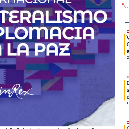
.
05
C
2
C
C
C