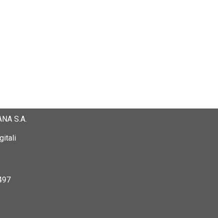
NA S.A.
itali
497