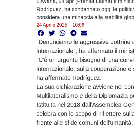
L'Avana, 24 apr (Prensa Latina) Il minist
Rodríguez, ha condannato oggi le politich
considera una minaccia alla stabilità glob
24 Aprile 2025
10:06
“Denunciamo le aggressive dottrine 
internazionale”, ha affermato il minist
“C’è un urgente bisogno di una convive
internazionale, sulla cooperazione e s
ha affermato Rodríguez.
La sua dichiarazione avviene nel con
Multilateralismo e della Diplomazia p
Istituita nel 2018 dall’Assemblea Gene
celebra con lo scopo di riflettere sul
fronte alle sfide comuni dell’umanità.