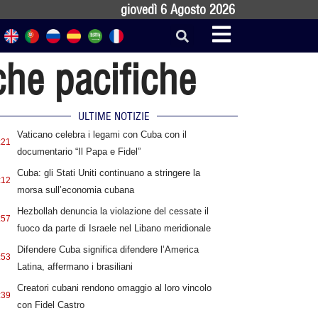
giovedì 6 Agosto 2026
che pacifiche
ULTIME NOTIZIE
Vaticano celebra i legami con Cuba con il
:21
documentario “Il Papa e Fidel”
Cuba: gli Stati Uniti continuano a stringere la
:12
morsa sull’economia cubana
Hezbollah denuncia la violazione del cessate il
:57
fuoco da parte di Israele nel Libano meridionale
Difendere Cuba significa difendere l’America
:53
Latina, affermano i brasiliani
Creatori cubani rendono omaggio al loro vincolo
:39
con Fidel Castro