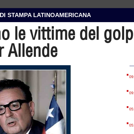
 DI STAMPA LATINOAMERICANA
no le vittime del golp
r Allende
.
09
.
09
.
05
.
05