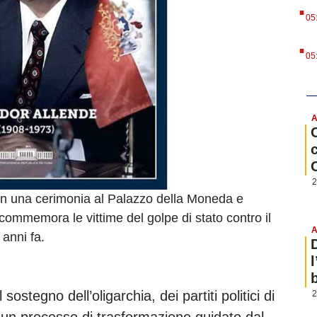
.
05
.
05
A
2
Con una cerimonia al Palazzo della Moneda e
e commemora le vittime del golpe di stato contro il
A
anni fa.
b
sostegno dell’oligarchia, dei partiti politici di
2
 a un processo di trasformazione guidato dal