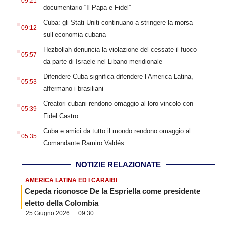
09:21
documentario “Il Papa e Fidel”
.
Cuba: gli Stati Uniti continuano a stringere la morsa
09:12
sull’economia cubana
.
Hezbollah denuncia la violazione del cessate il fuoco
05:57
da parte di Israele nel Libano meridionale
.
Difendere Cuba significa difendere l’America Latina,
05:53
affermano i brasiliani
.
Creatori cubani rendono omaggio al loro vincolo con
05:39
Fidel Castro
.
Cuba e amici da tutto il mondo rendono omaggio al
05:35
Comandante Ramiro Valdés
NOTIZIE RELAZIONATE
AMERICA LATINA ED I CARAIBI
Cepeda riconosce De la Espriella come presidente
eletto della Colombia
25 Giugno 2026
09:30