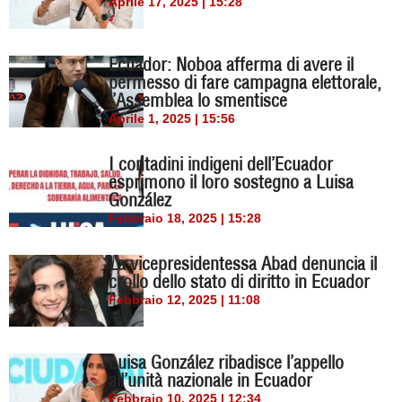
Aprile 17, 2025 | 15:28
Ecuador: Noboa afferma di avere il
permesso di fare campagna elettorale,
l’Assemblea lo smentisce
Aprile 1, 2025 | 15:56
I contadini indigeni dell’Ecuador
esprimono il loro sostegno a Luisa
González
Febbraio 18, 2025 | 15:28
La vicepresidentessa Abad denuncia il
crollo dello stato di diritto in Ecuador
Febbraio 12, 2025 | 11:08
Luisa González ribadisce l’appello
all’unità nazionale in Ecuador
Febbraio 10, 2025 | 12:34