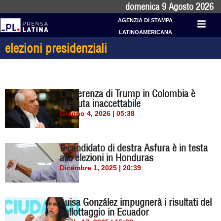
domenica 9 Agosto 2026
AGENZIA DI STAMPA
LATINOAMERICANA
elezioni presidenziali
L’ingerenza di Trump in Colombia è
ritenuta inaccettabile
Giugno 4, 2026 | 05:38
Il candidato di destra Asfura è in testa
alle elezioni in Honduras
Dicembre 1, 2025 | 20:39
Luisa González impugnerà i risultati del
ballottaggio in Ecuador