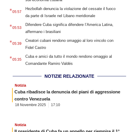
.
Hezbollah denuncia la violazione del cessate il fuoco
05:57
da parte di Israele nel Libano meridionale
.
Difendere Cuba significa difendere l’America Latina,
05:53
affermano i brasiliani
.
Creatori cubani rendono omaggio al loro vincolo con
05:39
Fidel Castro
.
Cuba e amici da tutto il mondo rendono omaggio al
05:35
Comandante Ramiro Valdés
NOTIZIE RELAZIONATE
Notizia
Cuba ribadisce la denuncia dei piani di aggressione
contro Venezuela
18 Novembre 2025
17:10
Notizia
Il presidente di Cuba fa un appello per riempire il 1°