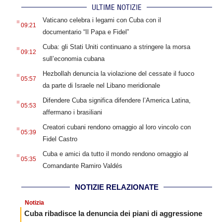
ULTIME NOTIZIE
.
Vaticano celebra i legami con Cuba con il
09:21
documentario “Il Papa e Fidel”
.
Cuba: gli Stati Uniti continuano a stringere la morsa
09:12
sull’economia cubana
.
Hezbollah denuncia la violazione del cessate il fuoco
05:57
da parte di Israele nel Libano meridionale
.
Difendere Cuba significa difendere l’America Latina,
05:53
affermano i brasiliani
.
Creatori cubani rendono omaggio al loro vincolo con
05:39
Fidel Castro
.
Cuba e amici da tutto il mondo rendono omaggio al
05:35
Comandante Ramiro Valdés
NOTIZIE RELAZIONATE
Notizia
Cuba ribadisce la denuncia dei piani di aggressione