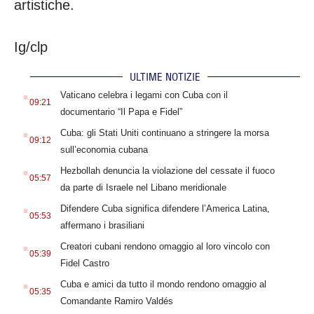
artistiche.
Ig/clp
ULTIME NOTIZIE
.
Vaticano celebra i legami con Cuba con il
09:21
documentario “Il Papa e Fidel”
.
Cuba: gli Stati Uniti continuano a stringere la morsa
09:12
sull’economia cubana
.
Hezbollah denuncia la violazione del cessate il fuoco
05:57
da parte di Israele nel Libano meridionale
.
Difendere Cuba significa difendere l’America Latina,
05:53
affermano i brasiliani
.
Creatori cubani rendono omaggio al loro vincolo con
05:39
Fidel Castro
.
Cuba e amici da tutto il mondo rendono omaggio al
05:35
Comandante Ramiro Valdés