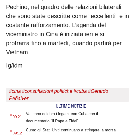
Pechino, nel quadro delle relazioni bilaterali,
che sono state descritte come “eccellenti” e in
costante rafforzamento. L’agenda del
viceministro in Cina è iniziata ieri e si
protrarrà fino a martedì, quando partirà per
Vietnam.
Ig/idm
#
cina
#
consultazioni politiche
#
cuba
#
Gerardo
Peñalver
ULTIME NOTIZIE
.
Vaticano celebra i legami con Cuba con il
09:21
documentario “Il Papa e Fidel”
.
Cuba: gli Stati Uniti continuano a stringere la morsa
09:12